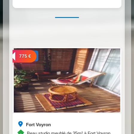
a louer
775 €
Fort Voyron
Beau studio meublé de 35m² à Fort Voyron.