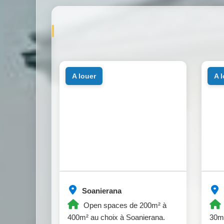
a louer
a 
Soanierana
Open spaces de 200m² à
400m² au choix à Soanierana.
30m²