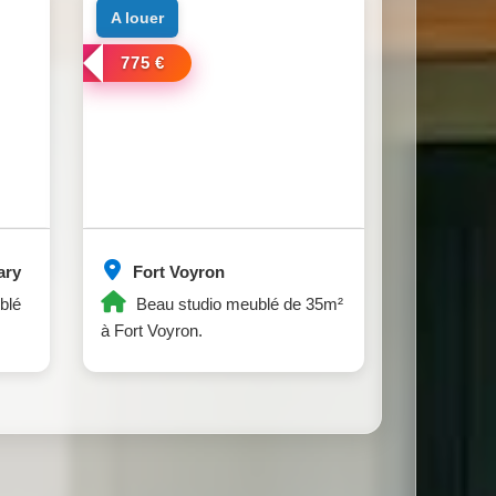
a louer
775 €
ary
Fort Voyron
blé
Beau studio meublé de 35m²
à Fort Voyron.