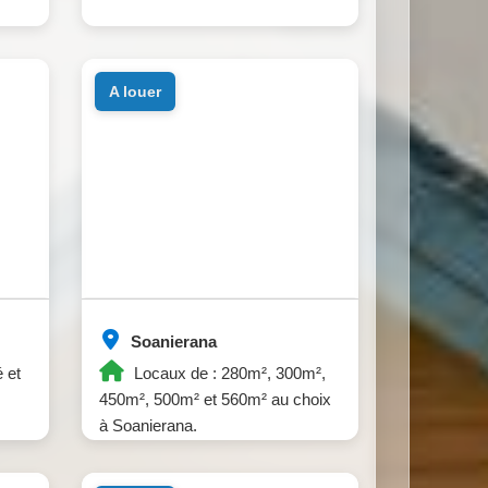
a louer
Soanierana
 et
Locaux de : 280m², 300m²,
450m², 500m² et 560m² au choix
à Soanierana.