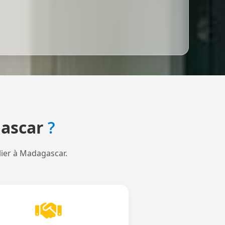
ascar
?
lier à Madagascar.