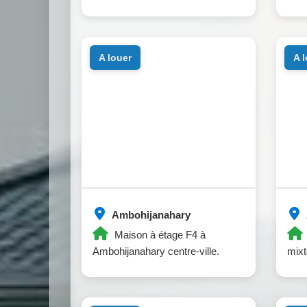
a louer
a 
Ambohijanahary
Maison à étage F4 à
Ambohijanahary centre-ville.
mixt