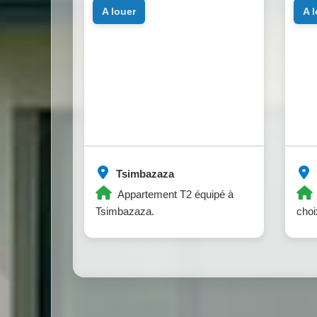
a louer
a 
Tsimbazaza
Appartement T2 équipé à
Tsimbazaza.
cho