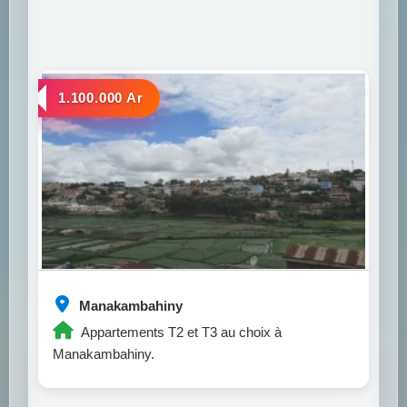
a louer
1.100.000 Ar
Manakambahiny
Appartements T2 et T3 au choix à
Manakambahiny.