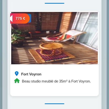
a louer
775 €
Fort Voyron
Beau studio meublé de 35m² à Fort Voyron.