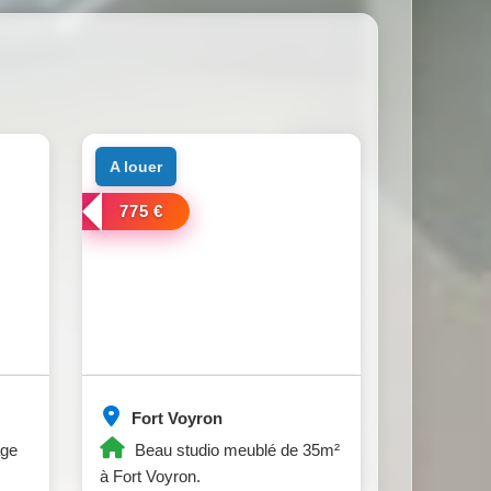
a louer
775 €
Fort Voyron
age
Beau studio meublé de 35m²
à Fort Voyron.