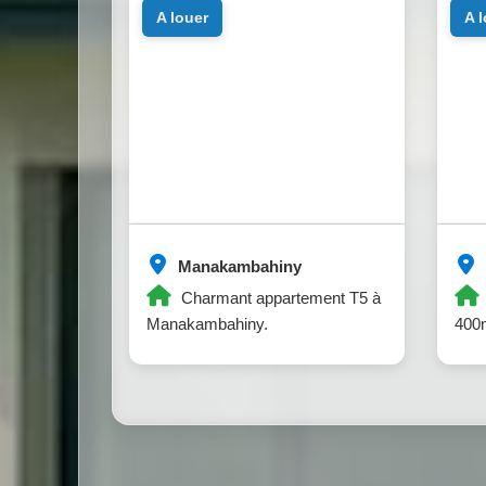
a louer
a 
Manakambahiny
Charmant appartement T5 à
Manakambahiny.
400m