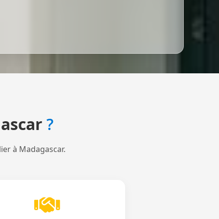
ascar
?
lier à Madagascar.