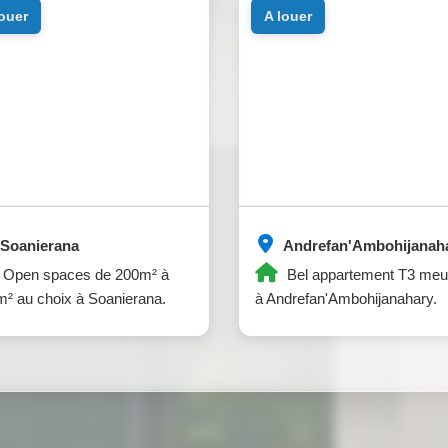
louer
a louer
Soanierana
Andrefan'Ambohijanah
Open spaces de 200m² à
Bel appartement T3 meu
² au choix à Soanierana.
à Andrefan'Ambohijanahary.