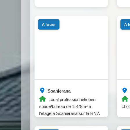
a louer
a 
Soanierana
Local professionnel/open
space/bureau de 1.878m² à
cho
l'étage à Soanierana sur la RN7.