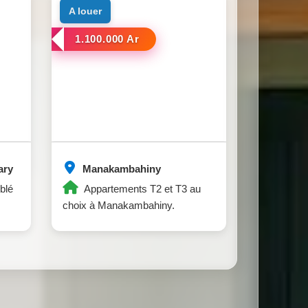
a louer
1.100.000 Ar
ary
Manakambahiny
blé
Appartements T2 et T3 au
choix à Manakambahiny.