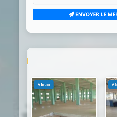
ENVOYER LE ME
a louer
a 