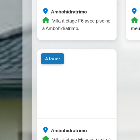
Ambohidratrimo
Villa à étage F6 avec piscine
à Ambohidratrimo.
meub
a louer
Ambohidratrimo
Villa à étage F6 avec jardin à