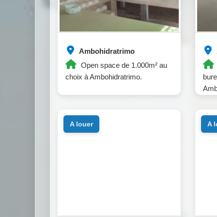
Ambohidratrimo
Open space de 1.000m² au
choix à Ambohidratrimo.
bure
Ambo
a louer
a 