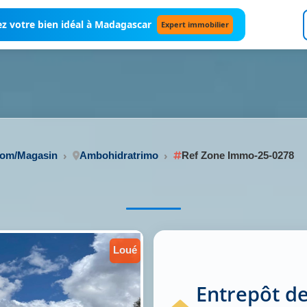
z votre bien idéal à Madagascar
Expert immobilier
oom/Magasin
Ambohidratrimo
Ref Zone Immo-25-0278
loué
Entrepôt de