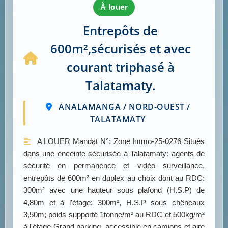
à louer
Entrepôts de
600m²,sécurisés et avec
courant triphasé à
Talatamaty.
ANALAMANGA / NORD-OUEST /
TALATAMATY
A LOUER Mandat N°: Zone Immo-25-0276 Situés
dans une enceinte sécurisée à Talatamaty: agents de
sécurité en permanence et vidéo surveillance,
entrepôts de 600m² en duplex au choix dont au RDC:
300m² avec une hauteur sous plafond (H.S.P) de
4,80m et à l'étage: 300m², H.S.P sous chêneaux
3,50m; poids supporté 1tonne/m² au RDC et 500kg/m²
à l'étage Grand parking, accessible en camions et aire