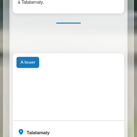
à Talatamaty.
a louer
Talatamaty