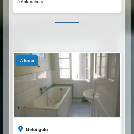
à Ankorahotra.
a louer
Betongolo