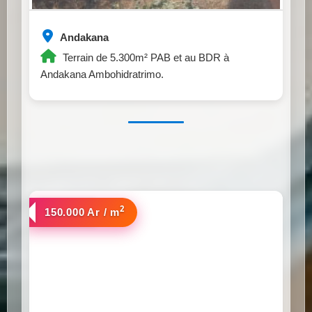
Andakana
Terrain de 5.300m² PAB et au BDR à
Andakana Ambohidratrimo.
2
a vendre
150.000 Ar / m