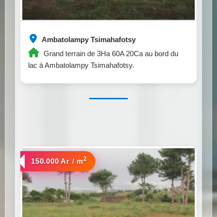
Ambatolampy Tsimahafotsy
Grand terrain de 3Ha 60A 20Ca au bord du
lac à Ambatolampy Tsimahafotsy.
2
a vendre
150.000 Ar / m