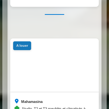
a louer
Mahamasina
Studio, T2 et T3 meublés et climatisés à