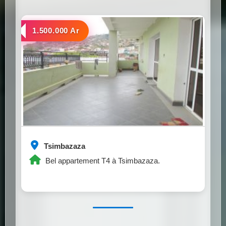
a louer
1.500.000 Ar
Tsimbazaza
Bel appartement T4 à Tsimbazaza.