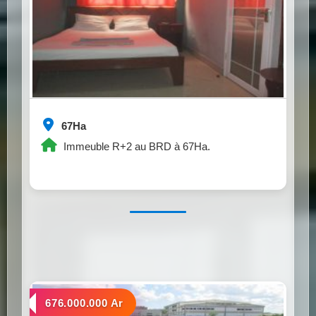
67Ha
Immeuble R+2 au BRD à 67Ha.
a vendre
676.000.000 Ar