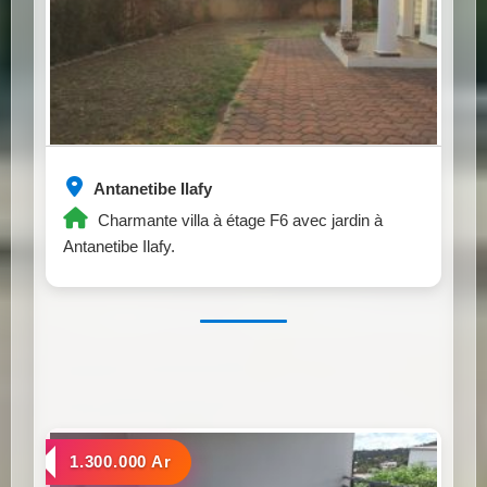
Antanetibe Ilafy
Charmante villa à étage F6 avec jardin à
Antanetibe Ilafy.
a louer
1.300.000 Ar