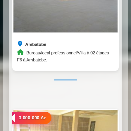
Ambatobe
Bureau/local professionnel/Villa à 02 étages
F6 à Ambatobe.
a louer
3.000.000 Ar