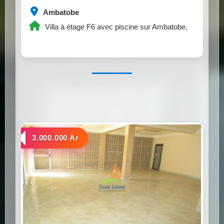
Ambatobe
Villa à étage F6 avec piscine sur Ambatobe.
a louer
3.000.000 Ar