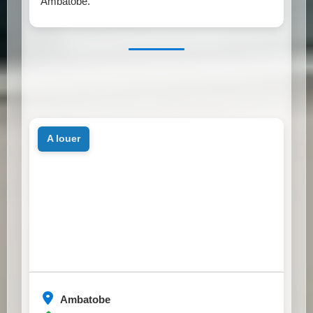
Ambatobe.
a louer
Ambatobe