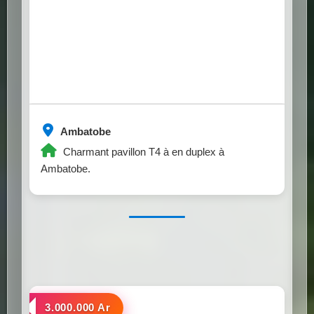
Ambatobe
Charmant pavillon T4 à en duplex à
Ambatobe.
a louer
3.000.000 Ar