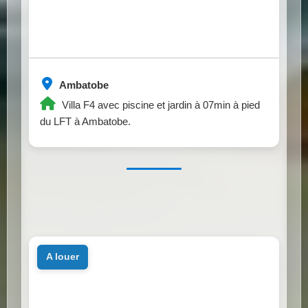
Ambatobe
Villa F4 avec piscine et jardin à 07min à pied
du LFT à Ambatobe.
a louer