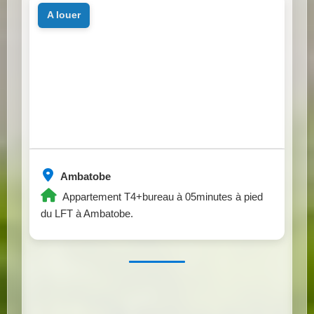
a louer
Ambatobe
Appartement T4+bureau à 05minutes à pied
du LFT à Ambatobe.