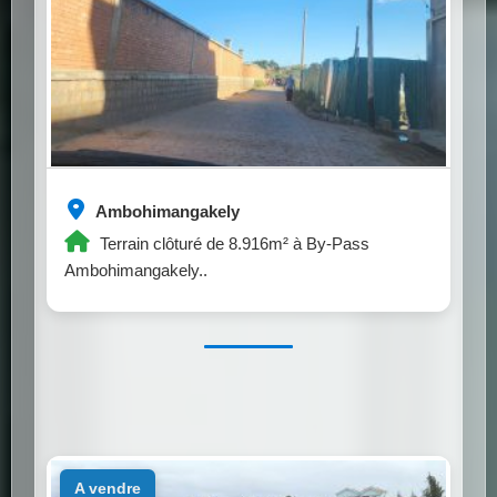
Ambohimangakely
Terrain clôturé de 8.916m² à By-Pass
Ambohimangakely..
a vendre