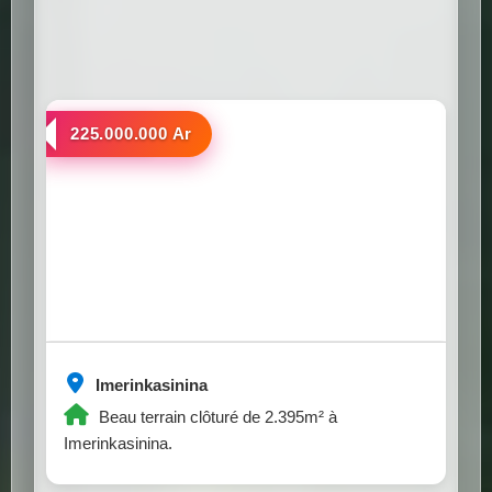
a vendre
225.000.000 Ar
Imerinkasinina
Beau terrain clôturé de 2.395m² à
Imerinkasinina.