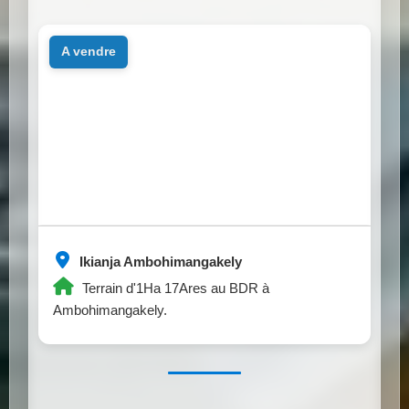
a vendre
Ikianja Ambohimangakely
Terrain d'1Ha 17Ares au BDR à
Ambohimangakely.