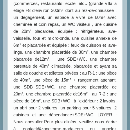
(commerces, restaurants, école, etc…)grande villa à
étage F8 d’environ 300m² dont au rez-de-chaussée :
un dégagement, un espace à vivre de 60m² avec
cheminée et coin repas, un WC visiteur , une cuisine
de 20m² placardée, équipée : réfrigérateur, lave-
vaisselle, four et micro-onde, une cuisine annexe de
6m² et placardée et équipée : feux de cuisson et lave-
linge, une chambre placardée de 30m², une chambre
placardée de12m², , une SDE+WC, une chambre
parentale de 40m² climatisée, placardée et ayant sa
salle de douche et toilettes privées ; au R-1 : une pièce
de 40m², une pièce de 15m² + rangement attenant,
une SDB+SDE+WC, une chambre placardée de
20m², une chambre placardée de16m² ; au R-2 : une
pièce de 16m², une SDB+WC ; à l’extérieur : 2 lavoirs,
un abri pour 2 voitures, un parking pour 5 voitures, 2
cuisines et une dépendance+SDE+WC. LOYER :
Nous consulter Pour plus d’infos, veuillez nous écrire
à contact@zoneimmo-mada.com ou appelez