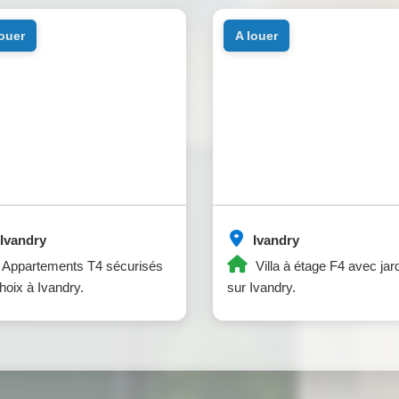
louer
a louer
Ivandry
Ivandry
Appartements T4 sécurisés
Villa à étage F4 avec jar
hoix à Ivandry.
sur Ivandry.