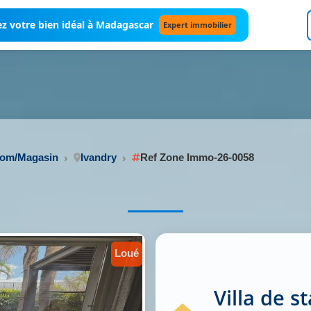
z votre bien idéal à Madagascar
Expert immobilier
oom/Magasin
Ivandry
Ref Zone Immo-26-0058
loué
Villa de 