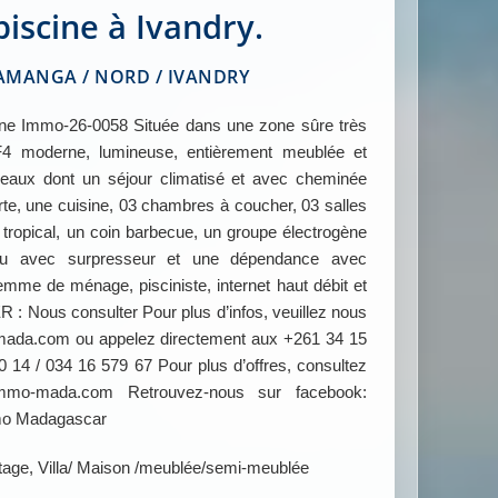
piscine à Ivandry.
MANGA / NORD / IVANDRY
 Immo-26-0058 Située dans une zone sûre très
 F4 moderne, lumineuse, entièrement meublée et
eaux dont un séjour climatisé et avec cheminée
rte, une cuisine, 03 chambres à coucher, 03 salles
n tropical, un coin barbecue, un groupe électrogène
au avec surpresseur et une dépendance avec
 femme de ménage, pisciniste, internet haut débit et
 : Nous consulter Pour plus d’infos, veuillez nous
ada.com ou appelez directement aux +261 34 15
 14 / 034 16 579 67 Pour plus d’offres, consultez
mmo-mada.com Retrouvez-nous sur facebook:
mo Madagascar
à étage, Villa/ Maison /meublée/semi-meublée