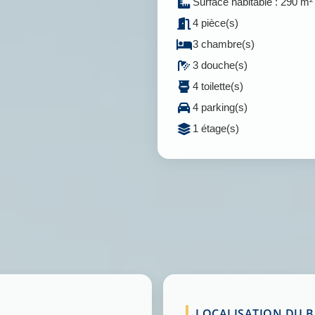
Surface habitable : 290 m²
4 pièce(s)
3 chambre(s)
3 douche(s)
4 toilette(s)
4 parking(s)
1 étage(s)
LOCALISATION DU BI