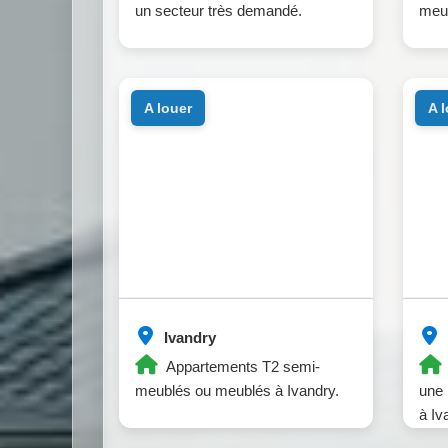
un secteur très demandé.
meub
a louer
a 
Ivandry
Appartements T2 semi-
meublés ou meublés à Ivandry.
une 
à Iv