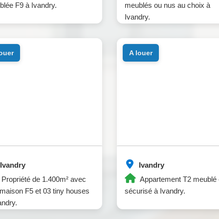
lée F9 à Ivandry.
meublés ou nus au choix à
Ivandry.
louer
a louer
Ivandry
Ivandry
Propriété de 1.400m² avec
Appartement T2 meublé 
maison F5 et 03 tiny houses
sécurisé à Ivandry.
andry.