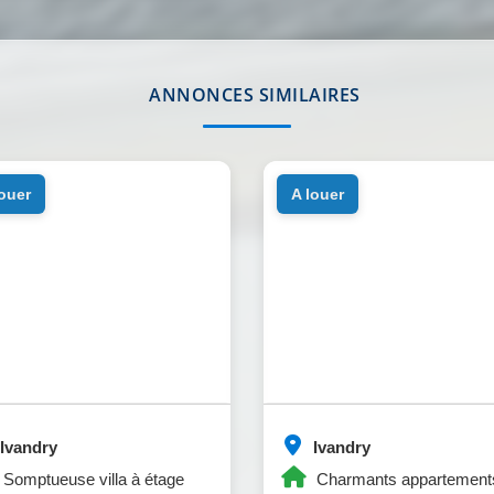
ANNONCES SIMILAIRES
louer
a louer
Ivandry
Ivandry
Somptueuse villa à étage
Charmants appartement