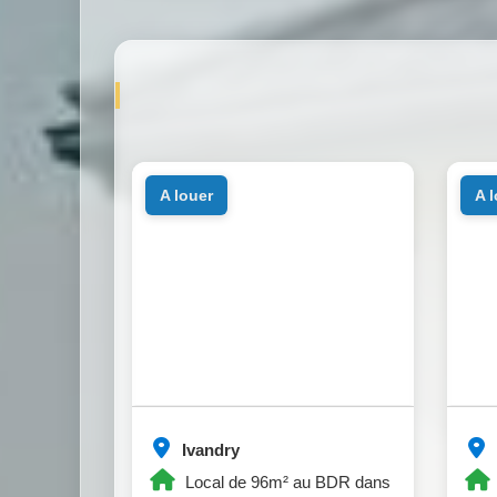
a louer
a 
Ivandry
Local de 96m² au BDR dans