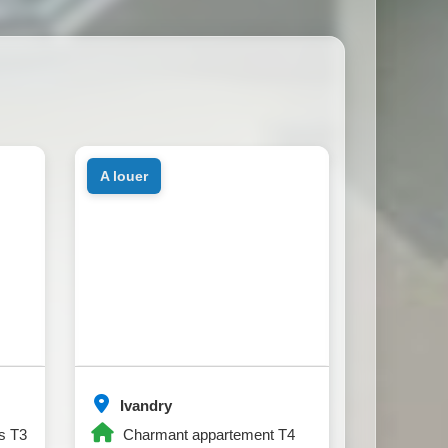
a louer
Ivandry
s T3
Charmant appartement T4