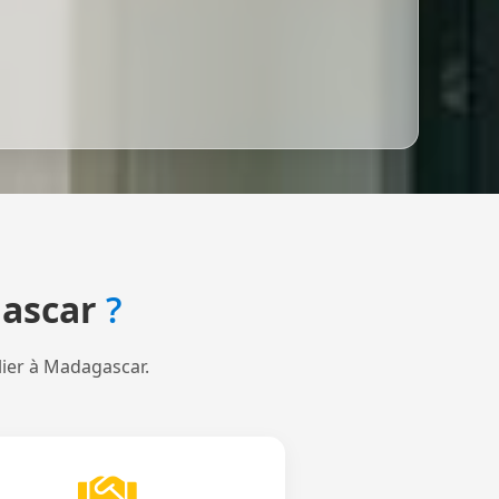
ascar
?
lier à Madagascar.