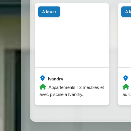
a louer
a 
Ivandry
Appartements T2 meublés et
avec piscine à Ivandry.
au c