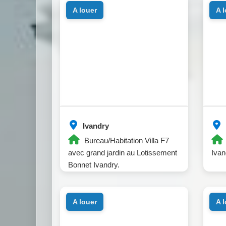
a louer
a 
Ivandry
Bureau/Habitation Villa F7
avec grand jardin au Lotissement
Ivan
Bonnet Ivandry.
a louer
a 