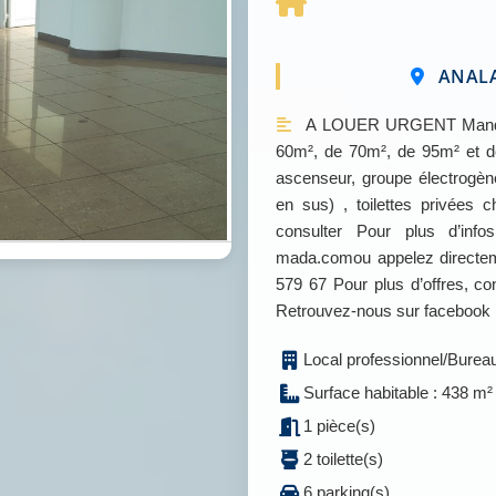
ANALA
A LOUER URGENT Mandat 
60m², de 70m², de 95m² et d
ascenseur, groupe électrogèn
en sus) , toilettes privées
consulter Pour plus d’inf
mada.comou appelez directem
579 67 Pour plus d’offres, 
Retrouvez-nous sur facebook
Local professionnel/Burea
Surface habitable : 438 m²
1 pièce(s)
2 toilette(s)
6 parking(s)