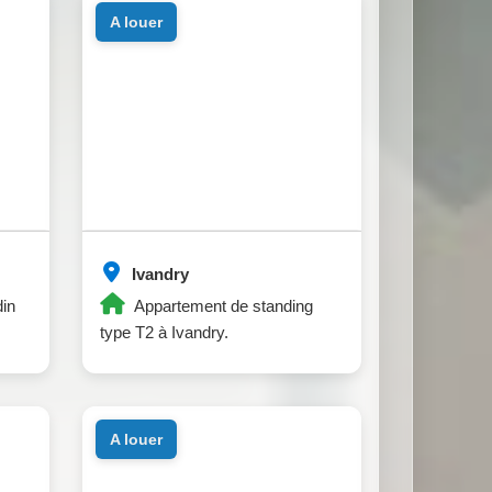
a louer
Ivandry
din
Appartement de standing
type T2 à Ivandry.
a louer