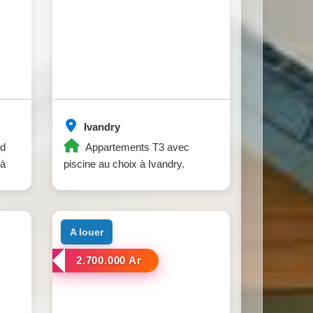
Ivandry
nd
Appartements T3 avec
 à
piscine au choix à Ivandry.
a louer
2.700.000 Ar