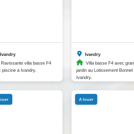
Ivandry
Ivandry
Ravissante villa basse F4
Villa basse F4 avec gra
 piscine à Ivandry.
jardin au Lotissement Bonnet
Ivandry.
louer
a louer