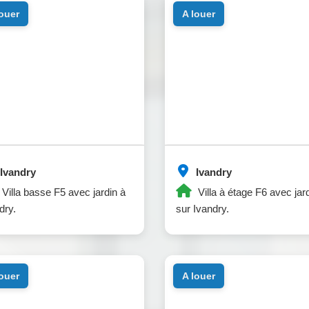
louer
a louer
Ivandry
Ivandry
Villa basse F5 avec jardin à
Villa à étage F6 avec jar
dry.
sur Ivandry.
louer
a louer