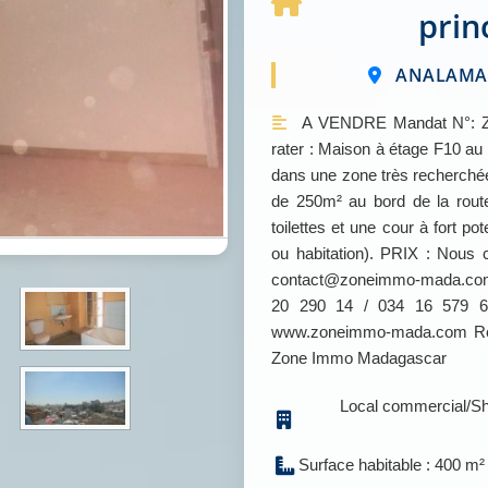
prin
ANALAMANG
A VENDRE Mandat N°: Zo
rater : Maison à étage F10 au 
dans une zone très recherchée
de 250m² au bord de la rout
toilettes et une cour à fort p
ou habitation). PRIX : Nous c
contact@zoneimmo-mada.com o
20 290 14 / 034 16 579 67 
www.zoneimmo-mada.com Retr
Zone Immo Madagascar
Local commercial/Sh
Surface habitable : 400 m²