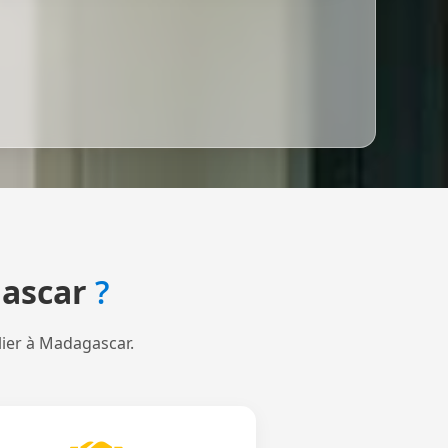
ascar
?
lier à Madagascar.