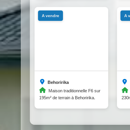
a vendre
a
Behoririka
Maison traditionnelle F6 sur
195m² de terrain à Behoririka.
230m