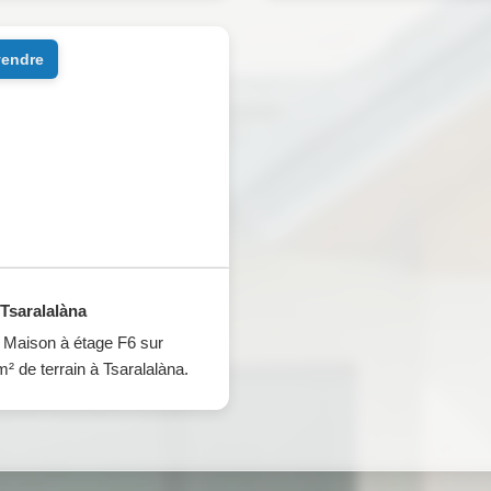
 vendre
Tsaralalàna
Maison à étage F6 sur
² de terrain à Tsaralalàna.