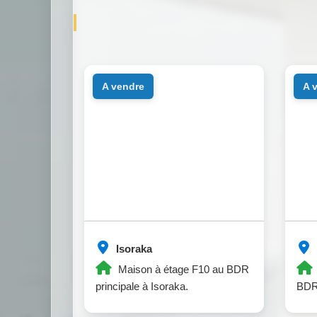
a vendre
a
Isoraka
Maison à étage F10 au BDR
principale à Isoraka.
BDR 