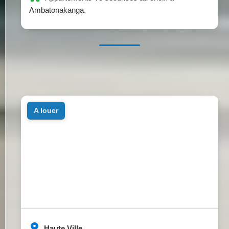
Ambatonakanga.
a louer
Haute Ville