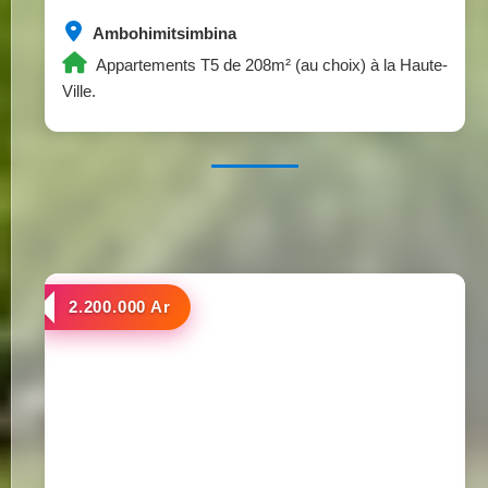
Ambohimitsimbina
Appartements T5 de 208m² (au choix) à la Haute-
Ville.
a louer
2.200.000 Ar