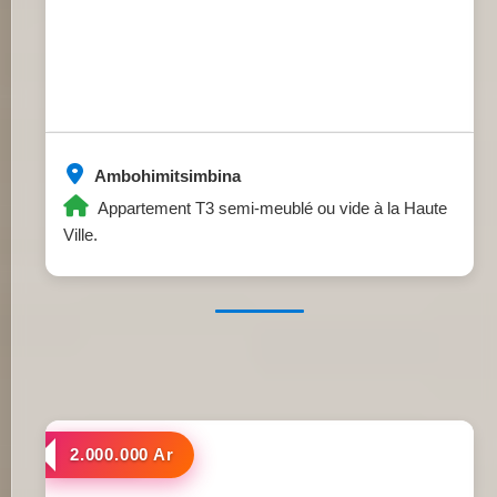
Ambohimitsimbina
Appartement T3 semi-meublé ou vide à la Haute
Ville.
a louer
2.000.000 Ar