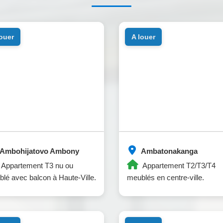
louer
a louer
Ambohijatovo Ambony
Ambatonakanga
Appartement T3 nu ou
Appartement T2/T3/T4
lé avec balcon à Haute-Ville.
meublés en centre-ville.