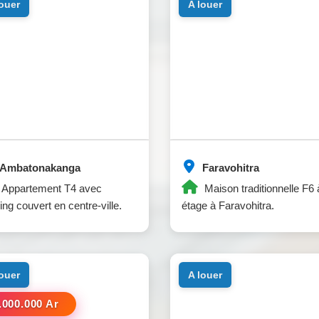
louer
a louer
Ambatonakanga
Faravohitra
Appartement T4 avec
Maison traditionnelle F6 
ing couvert en centre-ville.
étage à Faravohitra.
louer
a louer
.000.000 Ar