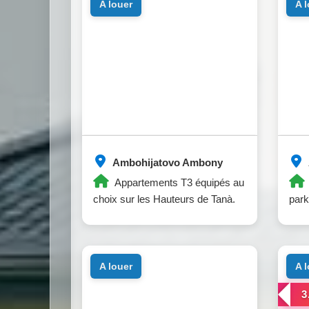
a louer
a 
Ambohijatovo Ambony
Appartements T3 équipés au
choix sur les Hauteurs de Tanà.
park
a louer
a 
3