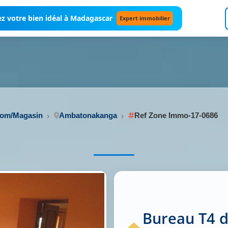
z votre bien idéal à Madagascar
Expert immobilier
oom/Magasin
Ambatonakanga
Ref Zone Immo-17-0686
Bureau T4 d