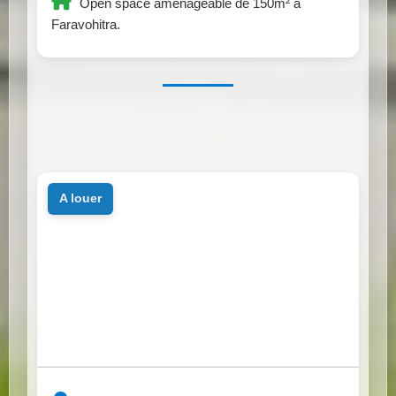
Open space aménageable de 150m² à
Faravohitra.
a louer