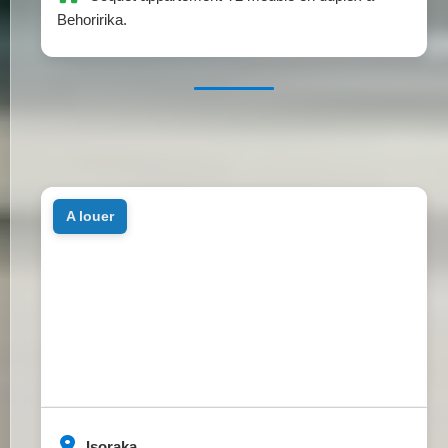
Behoririka.
a louer
Isoraka