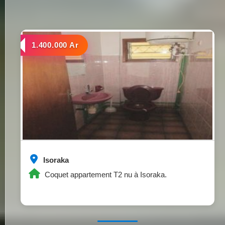
a louer
1.400.000 Ar
Isoraka
Coquet appartement T2 nu à Isoraka.