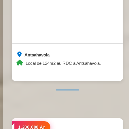
Antsahavola
Local de 124m2 au RDC à Antsahavola.
a louer
1.200.000 Ar