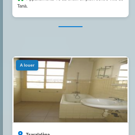
Tanà.
a louer
Tsaralalàna