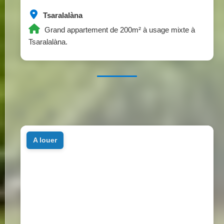
Tsaralalàna
Grand appartement de 200m² à usage mixte à
Tsaralalàna.
a louer