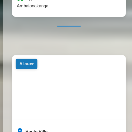
Ambatonakanga.
a louer
Haute Ville