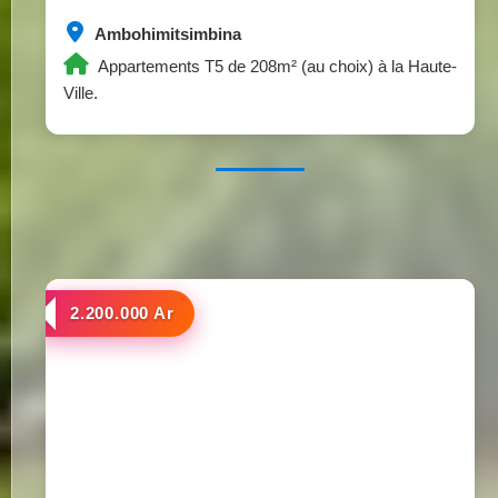
Ambohimitsimbina
Appartements T5 de 208m² (au choix) à la Haute-
Ville.
a louer
2.200.000 Ar