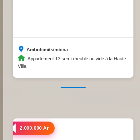
Ambohimitsimbina
Appartement T3 semi-meublé ou vide à la Haute
Ville.
a louer
2.000.000 Ar