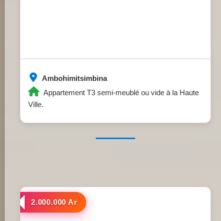
Ambohimitsimbina
Appartement T3 semi-meublé ou vide à la Haute
Ville.
a louer
2.000.000 Ar