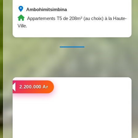
Ambohimitsimbina
Appartements T5 de 208m² (au choix) à la Haute-
Ville.
a louer
2.200.000 Ar