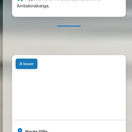
Ambatonakanga.
a louer
Haute Ville