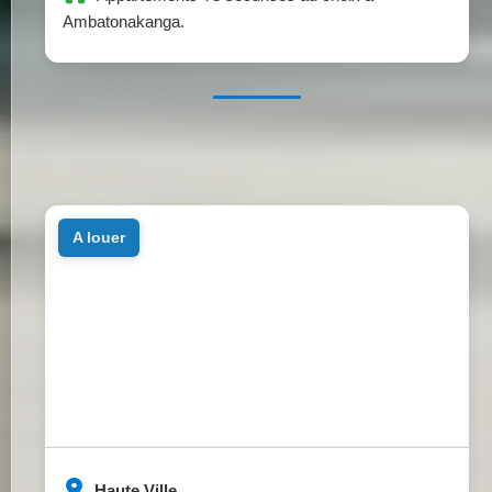
Ambatonakanga.
a louer
Haute Ville