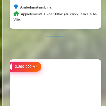
Ambohimitsimbina
Appartements T5 de 208m² (au choix) à la Haute-
Ville.
a louer
2.200.000 Ar