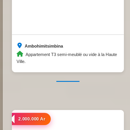
Ambohimitsimbina
Appartement T3 semi-meublé ou vide à la Haute
Ville.
a louer
2.000.000 Ar