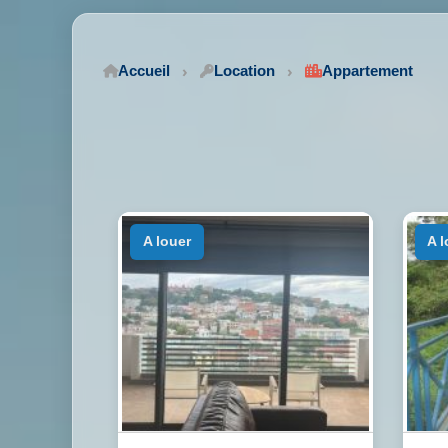
Accueil
Location
Appartement
a louer
a 