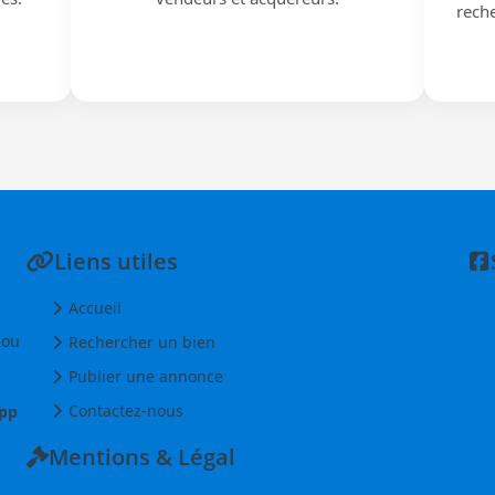
reche
Liens utiles
Accueil
 ou
Rechercher un bien
Publier une annonce
Contactez-nous
pp
Mentions & Légal