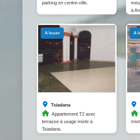
parking en centre-ville.
meub
à Am
a louer
a 
Tsiadana
Appartement T2 avec
terrasse à usage mixte à
mixt
Tsiadana.