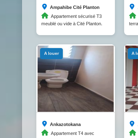
Ampahibe Cité Planton
Appartement sécurisé T3
meublé ou vide à Cité Planton.
terr
a louer
a 
Ankazotokana
Appartement T4 avec