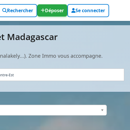
Rechercher
Déposer
Se connecter
et Madagascar
Analakely...). Zone Immo vous accompagne.
entre-Est