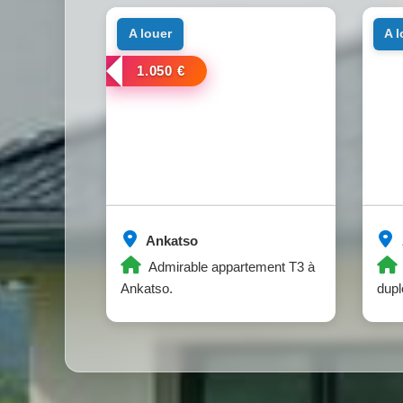
a louer
a 
1.050 €
Ankatso
Admirable appartement T3 à
Ankatso.
dupl