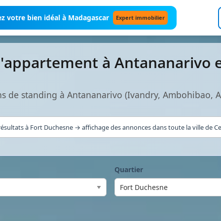
z votre bien idéal à Madagascar
Expert immobilier
d'appartement à Antananarivo 
s de standing à Antananarivo (Ivandry, Ambohibao, 
ésultats à Fort Duchesne → affichage des annonces dans toute la ville de C
Quartier