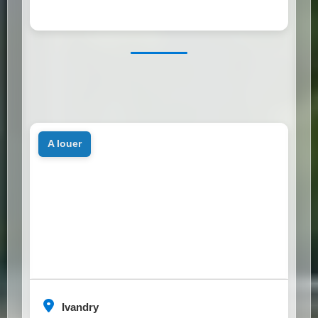
a louer
Ivandry