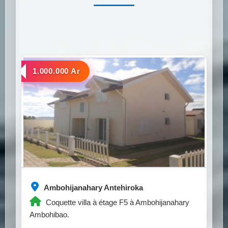
a louer
1.000.000 Ar
Ambohijanahary Antehiroka
Coquette villa à étage F5 à Ambohijanahary
Ambohibao.