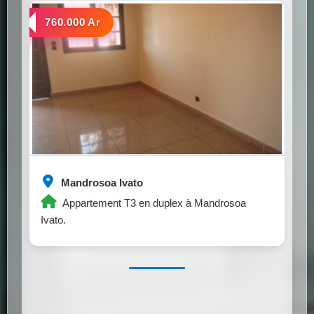
a louer
760.000 Ar
Mandrosoa Ivato
Appartement T3 en duplex à Mandrosoa
Ivato.