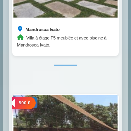
Mandrosoa Ivato
Villa à étage F5 meublée et avec piscine à
Mandrosoa Ivato.
a louer
500 €