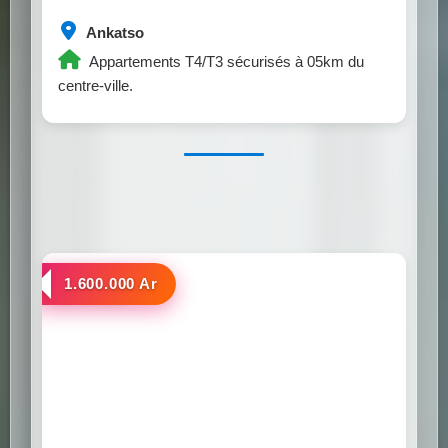
Ankatso
Appartements T4/T3 sécurisés à 05km du
centre-ville.
a louer
1.600.000 Ar