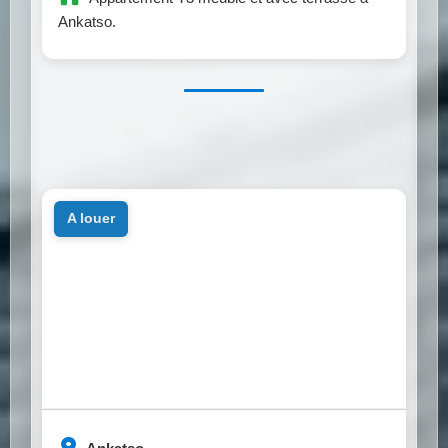
Ankatso.
a louer