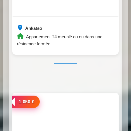
Ankatso
Appartement T4 meublé ou nu dans une
résidence fermée.
a louer
1.050 €