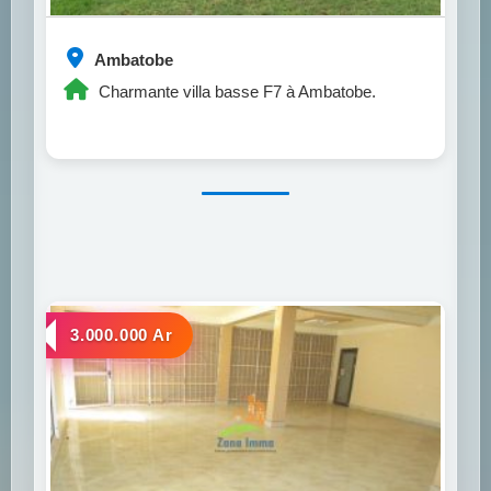
Ambatobe
Charmante villa basse F7 à Ambatobe.
a louer
3.000.000 Ar