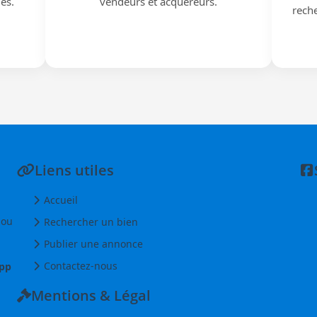
iés.
vendeurs et acquéreurs.
reche
Liens utiles
Accueil
 ou
Rechercher un bien
Publier une annonce
Contactez-nous
pp
Mentions & Légal