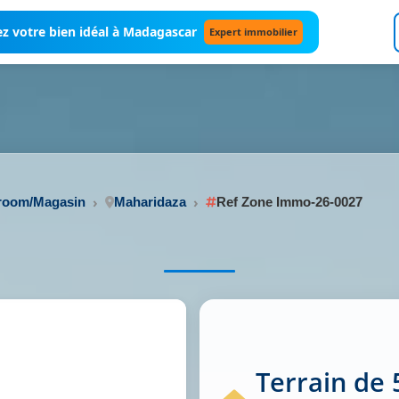
z votre bien idéal à Madagascar
Expert immobilier
wroom/Magasin
Maharidaza
Ref Zone Immo-26-0027
Terrain de 