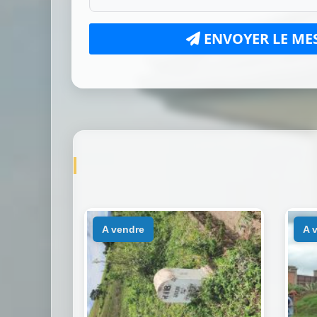
ENVOYER LE ME
a vendre
a