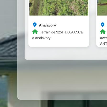
Analavory
Terrain de 925Ha 66A 09Ca
à Analavory.
avec
ANT