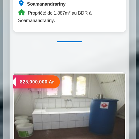
Soamanandrariny
Propriété de 1.887m² au BDR à
Soamanandrariny.
a vendre
825.000.000 Ar