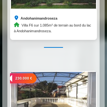
Andohanimandroseza
Villa F6 sur 1.085m² de terrain au bord du lac
à Andohanimandroseza.
a vendre
230.000 €