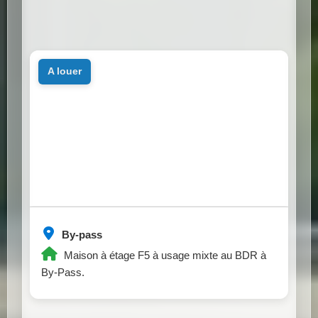
a louer
By-pass
Maison à étage F5 à usage mixte au BDR à
By-Pass.