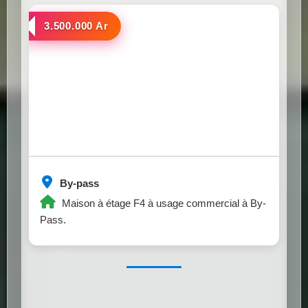
a louer
3.500.000 Ar
By-pass
Maison à étage F4 à usage commercial à By-
Pass.