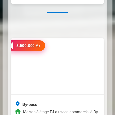
a louer
3.500.000 Ar
By-pass
Maison à étage F4 à usage commercial à By-