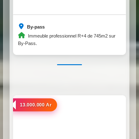
By-pass
Immeuble professionnel R+4 de 745m2 sur
By-Pass.
a louer
13.000.000 Ar