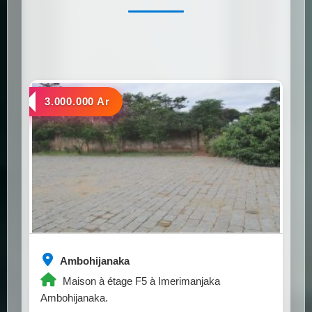
a louer
3.000.000 Ar
Ambohijanaka
Maison à étage F5 à Imerimanjaka
Ambohijanaka.