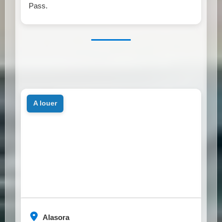
Pass.
a louer
Alasora