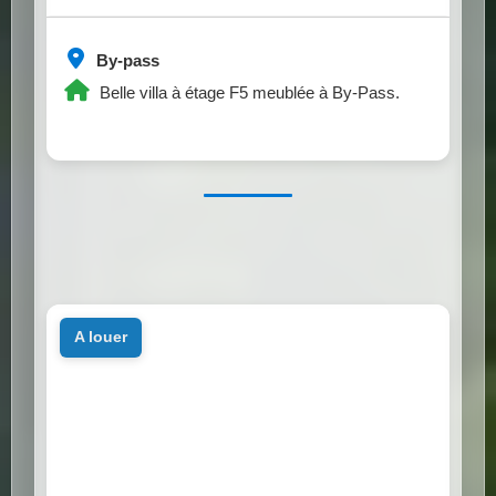
By-pass
Belle villa à étage F5 meublée à By-Pass.
a louer