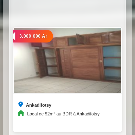
a louer
3.000.000 Ar
Ankadifotsy
Local de 92m² au BDR à Ankadifotsy.