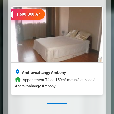
a louer
1.500.000 Ar
Andravoahangy Ambony
Appartement T4 de 150m² meublé ou vide à
Andravoahangy Ambony.