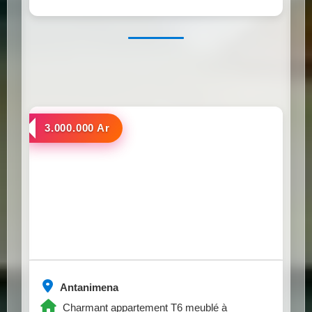
a louer
3.000.000 Ar
Antanimena
Charmant appartement T6 meublé à