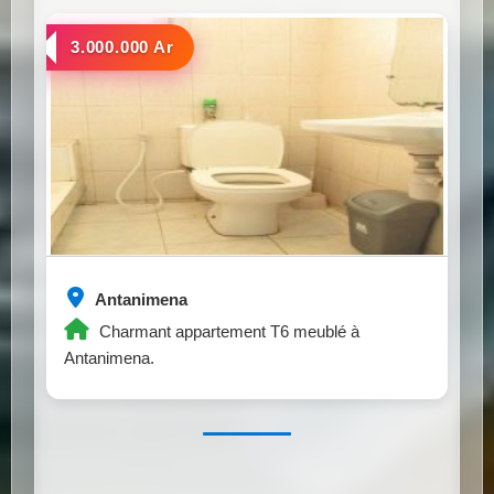
a louer
3.000.000 Ar
Antanimena
Charmant appartement T6 meublé à
Antanimena.