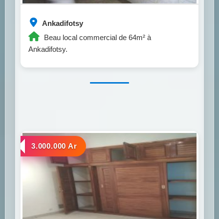
Ankadifotsy
Beau local commercial de 64m² à
Ankadifotsy.
a louer
3.000.000 Ar