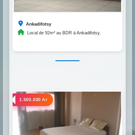
Ankadifotsy
Local de 92m² au BDR à Ankadifotsy.
a louer
1.500.000 Ar