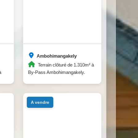
Ambohimangakely
Terrain clôturé de 1.310m² à
à
By-Pass Ambohimangakely.
a vendre