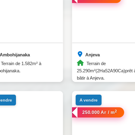
Ambohijanaka
Anjeva
Terrain de 1.582m² à
Terrain de
ohijanaka.
25.290m²(2Ha52A90Ca)prêt 
bâtir à Anjeva.
 vendre
a vendre
2
250.000 Ar / m