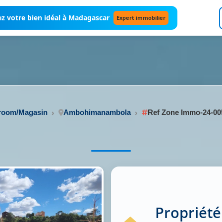
z votre bien idéal à Madagascar
Expert immobilier
wroom/Magasin
Ambohimanambola
Ref Zone Immo-24-00
Propriété