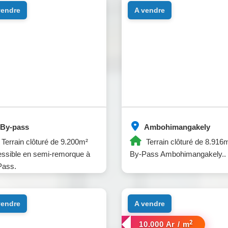
 vendre
a vendre
By-pass
Ambohimangakely
Terrain clôturé de 9.200m²
Terrain clôturé de 8.916
ssible en semi-remorque à
By-Pass Ambohimangakely..
Pass.
 vendre
a vendre
2
10.000 Ar / m