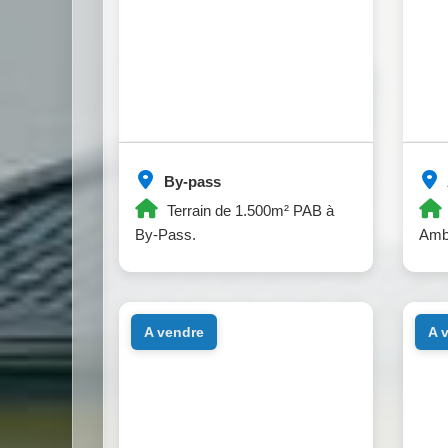
By-pass
Terrain de 1.500m² PAB à
By-Pass.
Amb
a vendre
a