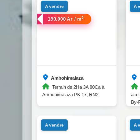
a vendre
a
2
190.000 Ar / m
Ambohimalaza
Terrain de 2Ha 3A 80Ca à
Ambohimalaza PK 17, RN2.
acce
By-
a vendre
a