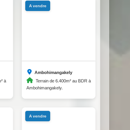
a vendre
Ambohimangakely
m² à
Terrain de 6.400m² au BDR à
Ambohimangakely.
a vendre