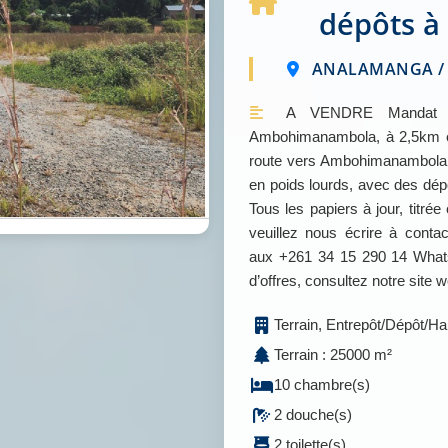
dépôts 
ANALAMANGA / 
A VENDRE Mandat N°
Ambohimanambola, à 2,5km et
route vers Ambohimanambola, 
en poids lourds, avec des dépôt
Tous les papiers à jour, titré
veuillez nous écrire à con
aux +261 34 15 290 14 Whats
d’offres, consultez notre si
Terrain, Entrepôt/Dépôt/Ha
Terrain : 25000 m²
10 chambre(s)
2 douche(s)
2 toilette(s)