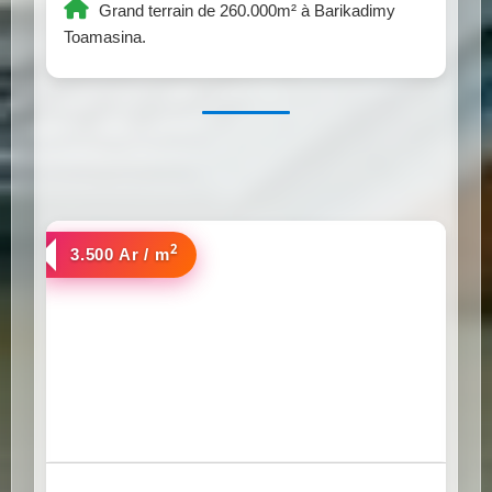
Grand terrain de 260.000m² à Barikadimy
Toamasina.
2
a vendre
3.500 Ar / m