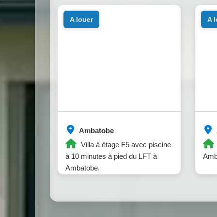
a louer
a 
Ambatobe
Villa à étage F5 avec piscine
à 10 minutes à pied du LFT à
Amb
Ambatobe.