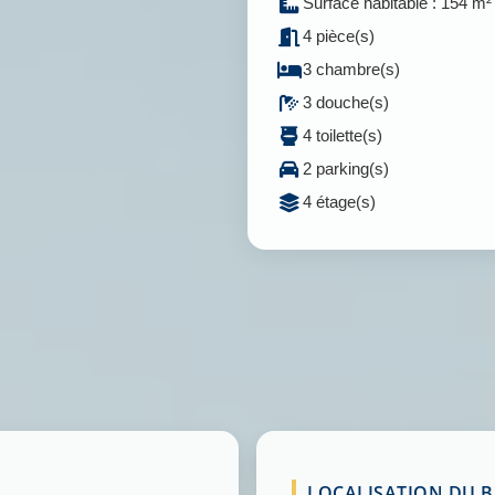
Surface habitable : 154 m²
4 pièce(s)
3 chambre(s)
3 douche(s)
4 toilette(s)
2 parking(s)
4 étage(s)
LOCALISATION DU BI