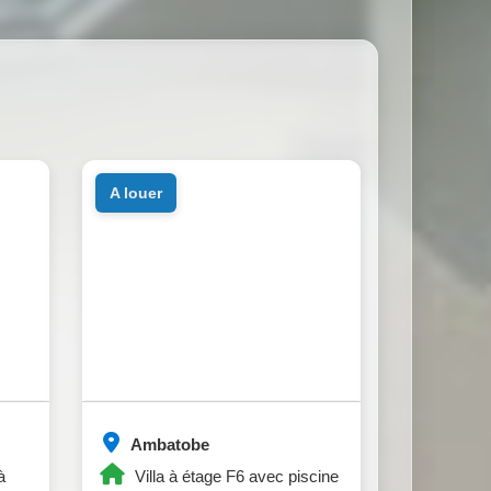
a louer
Ambatobe
à
Villa à étage F6 avec piscine