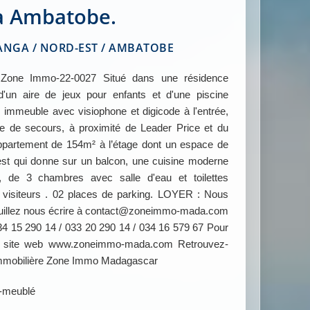
à Ambatobe.
GA / NORD-EST / AMBATOBE
ne Immo-22-0027 Situé dans une résidence
d'un aire de jeux pour enfants et d'une piscine
 immeuble avec visiophone et digicode à l'entrée,
e de secours, à proximité de Leader Price et du
partement de 154m² à l’étage dont un espace de
st qui donne sur un balcon, une cuisine moderne
, de 3 chambres avec salle d'eau et toilettes
 visiteurs . 02 places de parking. LOYER : Nous
 veuillez nous écrire à contact@zoneimmo-mada.com
34 15 290 14 / 033 20 290 14 / 034 16 579 67 Pour
tre site web www.zoneimmo-mada.com Retrouvez-
Immobilière Zone Immo Madagascar
-meublé