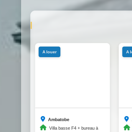
a louer
a 
Ambatobe
Villa basse F4 + bureau à