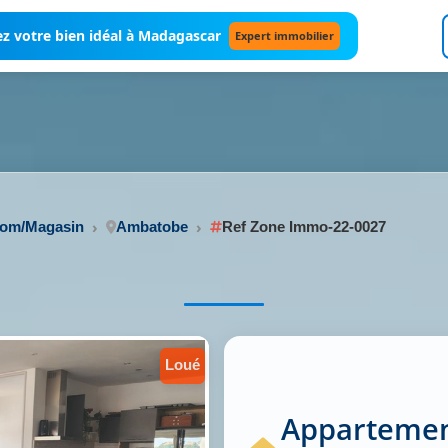
z votre bien idéal à Madagascar
Expert immobilier
oom/Magasin
Ambatobe
Ref Zone Immo-22-0027
loué
Appartement