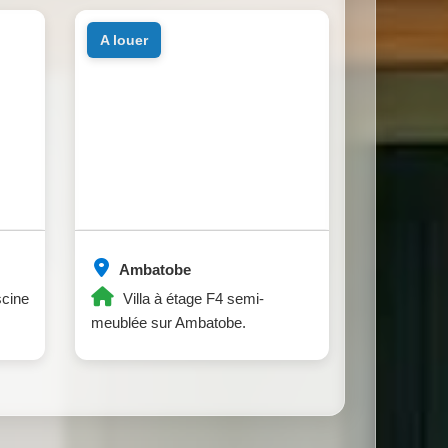
a louer
Ambatobe
scine
Villa à étage F4 semi-
meublée sur Ambatobe.