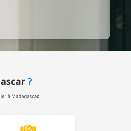
ascar
?
lier à Madagascar.