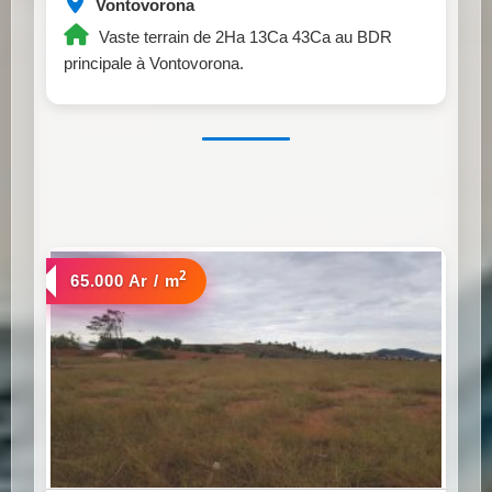
Vontovorona
Vaste terrain de 2Ha 13Ca 43Ca au BDR
principale à Vontovorona.
2
a vendre
65.000 Ar / m