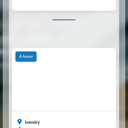
a louer
Ivandry