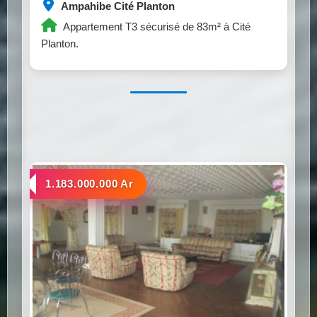
Ampahibe Cité Planton
Appartement T3 sécurisé de 83m² à Cité
Planton.
a vendre
1.183.000.000 Ar