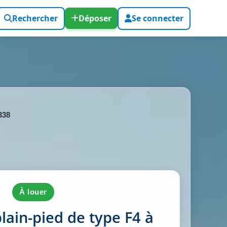
Rechercher
Déposer
Se connecter
338
à louer
 plain-pied de type F4 à