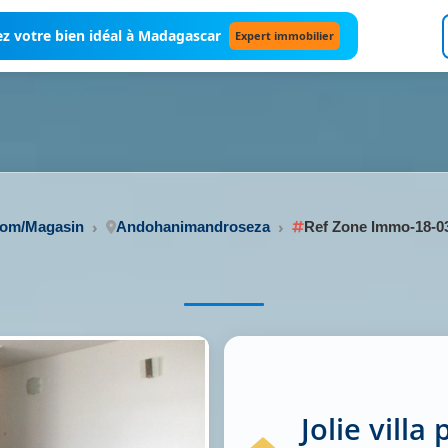
z votre bien idéal à Madagascar
Expert immobilier
oom/Magasin
Andohanimandroseza
Ref Zone Immo-18-0
Jolie villa