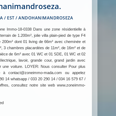
hanimandroseza.
 / EST / ANDOHANIMANDROSEZA
e Immo-18-0338 Dans une zone résidentielle à
rain de 1.200m², jolie villa plain-pied de type F4
e 200m² dont 01 living de 66m² avec cheminée et
m², 3 chambres placardées de 11m², de 16m² et de
 pièce de 6m² avec 01 WC et 01 SDE, 01 WC et 02
lectrique, lavoir, grande cour, grand jardin avec
ur une voiture. LOYER: Nous consulter Pour plus
rire à contact@zoneimmo-mada.com ou appelez
90 14 whatsapp / 033 20 290 14 / 034 16 579 67 /
ffres, consultez notre site web www.zoneimmo-
ied