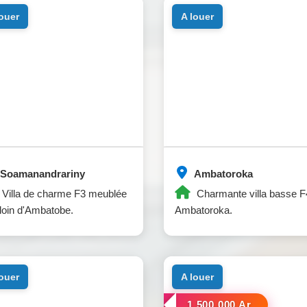
louer
a louer
Soamanandrariny
Ambatoroka
Villa de charme F3 meublée
Charmante villa basse F
loin d'Ambatobe.
Ambatoroka.
louer
a louer
1.500.000 Ar