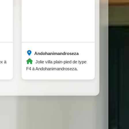
Andohanimandroseza
ex à
Jolie villa plain-pied de type
F4 à Andohanimandroseza.