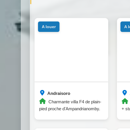
a louer
a 
Andraisoro
Charmante villa F4 de plain-
pied proche d'Ampandrianomby.
+ st