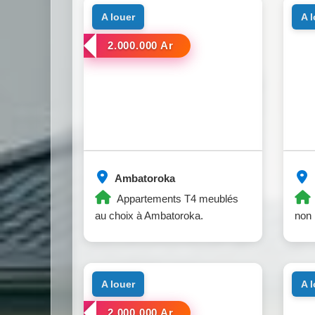
a louer
a 
2.000.000 Ar
Ambatoroka
Appartements T4 meublés
au choix à Ambatoroka.
non 
a louer
a 
2.000.000 Ar