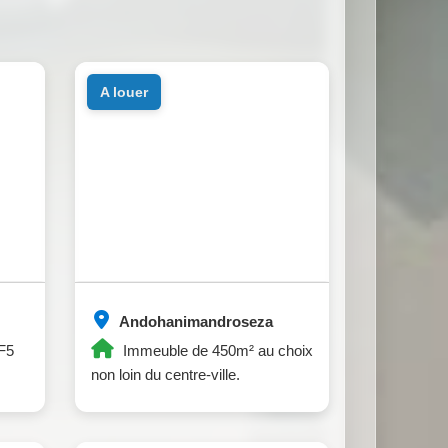
a louer
Andohanimandroseza
 F5
Immeuble de 450m² au choix
non loin du centre-ville.