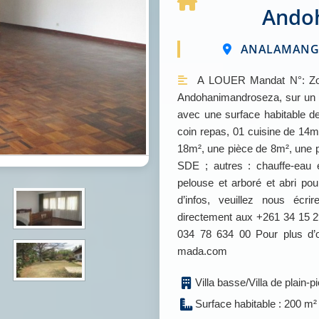
Ando
ANALAMANGA
A LOUER Mandat N°: Zon
Andohanimandroseza, sur un ter
avec une surface habitable d
coin repas, 01 cuisine de 14
18m², une pièce de 8m², une
SDE ; autres : chauffe-eau é
pelouse et arboré et abri po
d’infos, veuillez nous éc
directement aux +261 34 15 2
034 78 634 00 Pour plus d’o
mada.com
Villa basse/Villa de plain-p
Surface habitable : 200 m²