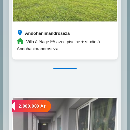
Andohanimandroseza
Villa à étage F5 avec piscine + studio à
Andohanimandroseza.
a louer
2.000.000 Ar