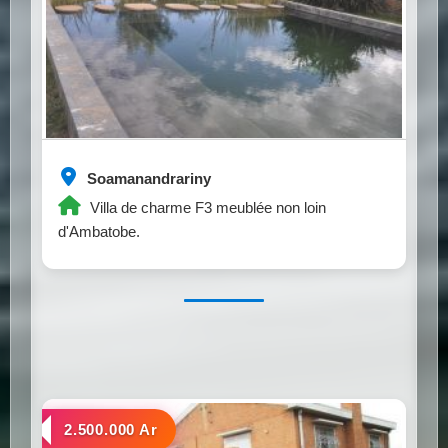
Soamanandrariny
Villa de charme F3 meublée non loin
d'Ambatobe.
a louer
2.500.000 Ar