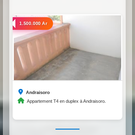
a louer
1.500.000 Ar
Andraisoro
Appartement T4 en duplex à Andraisoro.