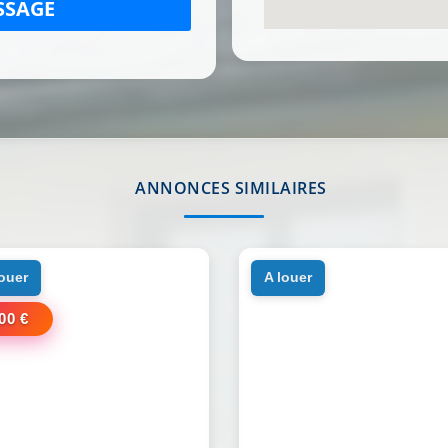
SSAGE
ANNONCES SIMILAIRES
louer
a louer
00 €