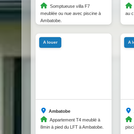
Somptueuse villa F7
meublée ou nue avec piscine à
au c
Ambatobe.
a louer
a 
Ambatobe
Appartement T4 meublé à
8min à pied du LFT à Ambatobe.
pisc