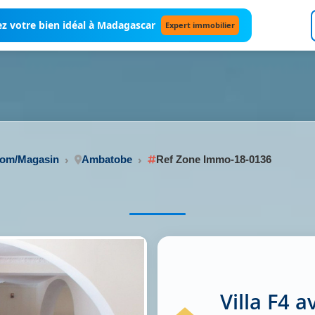
z votre bien idéal à Madagascar
Expert immobilier
oom/Magasin
Ambatobe
Ref Zone Immo-18-0136
Villa F4 a