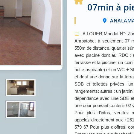
07min à pi
ANALAMAN
A LOUER Mandat N°: Zone 
Ambatobe, à seulement 07 mi
550m de distance, quartier sûr 
avec piscine dont au RDC : 
terrasse et la piscine, un coi
hotte aspirante) et un WC + S
et dont une donne sur la ter
SDB et toilettes privées, u
rangements; autres : un jardin
dépendance avec une SDE et to
une cour pouvant contenir 02 
Pour plus d’infos, veuille
appelez directement aux +261
579 67 Pour plus d’offres, 