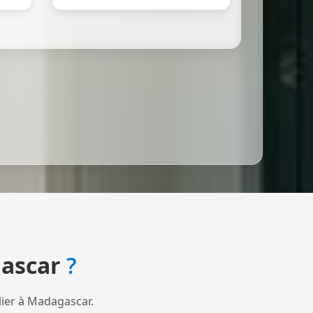
ascar
?
lier à Madagascar.