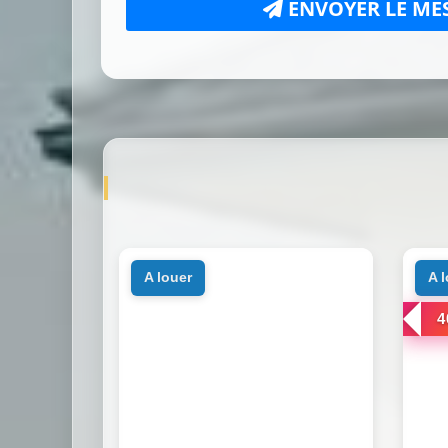
ENVOYER LE ME
a louer
a 
4