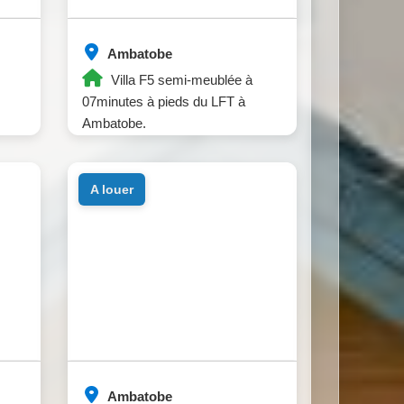
Ambatobe
Villa F5 semi-meublée à
07minutes à pieds du LFT à
Ambatobe.
a louer
Ambatobe