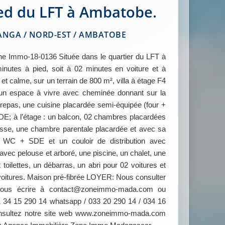
ed du LFT à Ambatobe.
GA / NORD-EST / AMBATOBE
Immo-18-0136 Située dans le quartier du LFT à
nutes à pied, soit à 02 minutes en voiture et à
et calme, sur un terrain de 800 m², villa à étage F4
un espace à vivre avec cheminée donnant sur la
n repas, une cuisine placardée semi-équipée (four +
DE; à l’étage : un balcon, 02 chambres placardées
rasse, une chambre parentale placardée et avec sa
n WC + SDE et un couloir de distribution avec
 avec pelouse et arboré, une piscine, un chalet, une
ilettes, un débarras, un abri pour 02 voitures et
voitures. Maison pré-fibrée LOYER: Nous consulter
z nous écrire à contact@zoneimmo-mada.com ou
 34 15 290 14 whatsapp / 033 20 290 14 / 034 16
consultez notre site web www.zoneimmo-mada.com