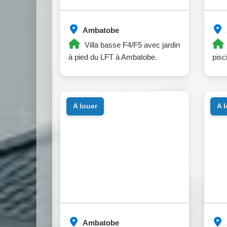
Ambatobe
Villa basse F4/F5 avec jardin
à pied du LFT à Ambatobe.
pisc
a louer
a 
Ambatobe